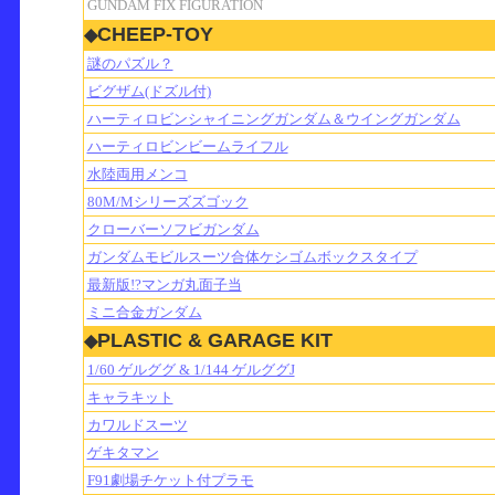
GUNDAM FIX FIGURATION
CHEEP-TOY
◆
謎のパズル？
ビグザム(ドズル付)
ハーティロビンシャイニングガンダム＆ウイングガンダム
ハーティロビンビームライフル
水陸両用メンコ
80M/Mシリーズズゴック
クローバーソフビガンダム
ガンダムモビルスーツ合体ケシゴムボックスタイプ
最新版!?マンガ丸面子当
ミニ合金ガンダム
PLASTIC & GARAGE KIT
◆
1/60 ゲルググ & 1/144 ゲルググJ
キャラキット
カワルドスーツ
ゲキタマン
F91劇場チケット付プラモ