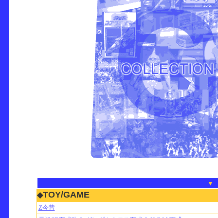
TOY/GAME
◆
Z今昔