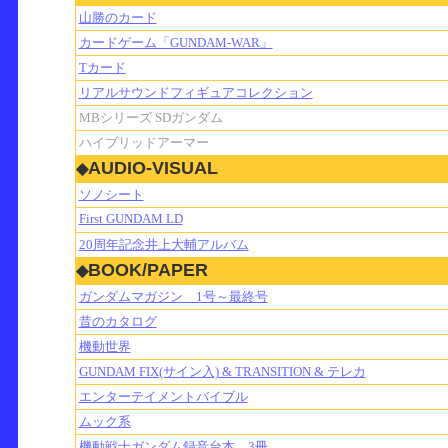
山勝のカード
カードゲーム「GUNDAM-WAR」
Tカード
リアルサウンドフィギュアコレクション
MBシリーズ SDガンダム
ハイブリッドアーマー
AUDIO-VISUAL
◆
ソノシート
First GUNDAM LD
20周年記念井上大輔アルバム
BOOK/PAPER
◆
ガンダムマガジン 1号～最終号
昔のカタログ
機動世界
GUNDAM FIX(サイン入) & TRANSITION & テレカ
エンターテイメントバイブル
ムック系
機動戦士ガンダム録音台本 3冊