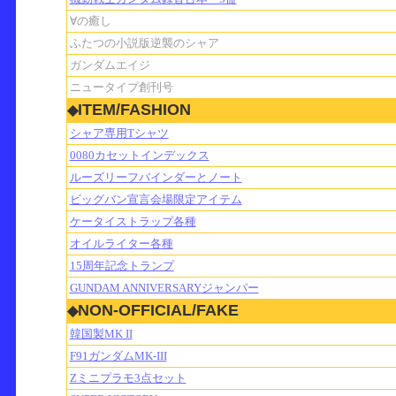
∀の癒し
ふたつの小説版逆襲のシャア
ガンダムエイジ
ニュータイプ創刊号
ITEM/FASHION
◆
シャア専用Tシャツ
0080カセットインデックス
ルーズリーフバインダーとノート
ビッグバン宣言会場限定アイテム
ケータイストラップ各種
オイルライター各種
15周年記念トランプ
GUNDAM ANNIVERSARYジャンパー
NON-OFFICIAL/FAKE
◆
韓国製MK II
F91ガンダムMK-III
Zミニプラモ3点セット