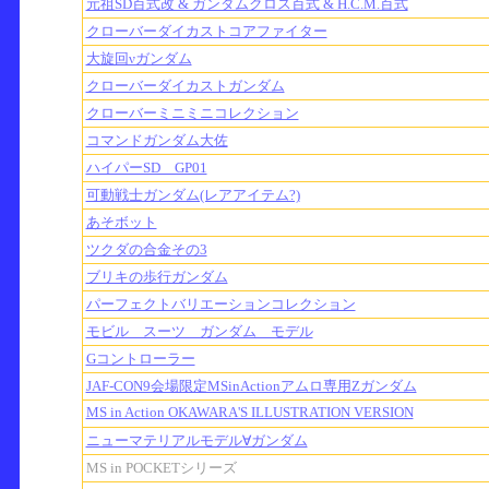
元祖SD百式改 & ガンダムクロス百式 & H.C.M.百式
クローバーダイカストコアファイター
大旋回νガンダム
クローバーダイカストガンダム
クローバーミニミニコレクション
コマンドガンダム大佐
ハイパーSD GP01
可動戦士ガンダム(レアアイテム?)
あそボット
ツクダの合金その3
ブリキの歩行ガンダム
パーフェクトバリエーションコレクション
モビル スーツ ガンダム モデル
Gコントローラー
JAF-CON9会場限定MSinActionアムロ専用Zガンダム
MS in Action OKAWARA'S ILLUSTRATION VERSION
ニューマテリアルモデル∀ガンダム
MS in POCKETシリーズ