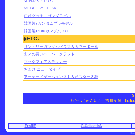
SUPER VICTORY
MOBEL SYUTCAR
ロボダッチ ガンダモビル
韓国製Sガンダムプラモデル
韓国製1/100ガンダムTOY
ETC.
◆
サントリーガンダムグラス＆カラーボール
出来の悪いペーパークラフト
ブックフェアステッカー
おまけ(ニュータイプ)
アーケードゲームインスト＆ポスター各種
S
わたべじゅんいち、吉川良寧、
build
ProfilE
G-CollectioN
Po