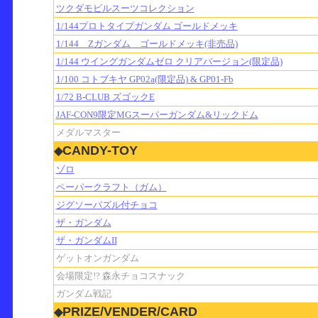
ツクダモビルスーツコレクション
1/144プロトタイプガンダム ゴールドメッキ
1/144 Zガンダム ゴールドメッキ(非売品)
1/144 ウイングガンダムゼロ クリアバージョン(限定品)
1/100 コトブキヤ GP02a(限定品) & GP01-Fb
1/72 B-CLUB ズゴックE
JAF-CON9限定MGスーパーガンダム&リックドム
メダルマスター
CANDY-TOY
◆
ゾロ
ペーパークラフト（ガム）
ジグソーパズル付チョコ
ザ・ガンダム
ザ・ガンダムII
ゲットオンガンダム
会場限定!? 森永チョコスナック
ガンダム戦記
PRIZE/VENDER/CARD
◆